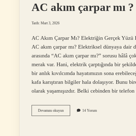
AC akım çarpar mı ?
Tarih: Mart 3, 2026
AC Akım Çarpar Mı? Elektriğin Gerçek Yüzü Bi
AC akım çarpar mı? Elektriksel dünyaya dair da
arasında “AC akım çarpar mı?” sorusu hâlâ çok 
merak var. Hani, elektrik çarptığında bir şeki
bir anlık kıvılcımda hayatımızın sona erebilece
kafa karıştıran bilgiler hala dolaşıyor. Bunu b
olarak yaşamışızdır. Belki cebinden bir telefo
AC
Devamını okuyun
14 Yorum
akım
çarpar
mı
?