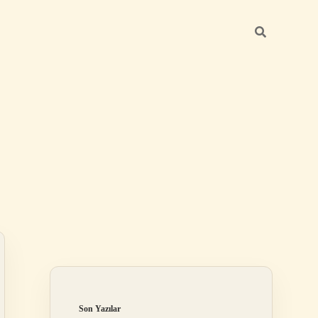
Sidebar
betci güncel g
Son Yazılar