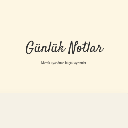
Günlük Notlar
Merak uyandıran küçük ayrıntılar.