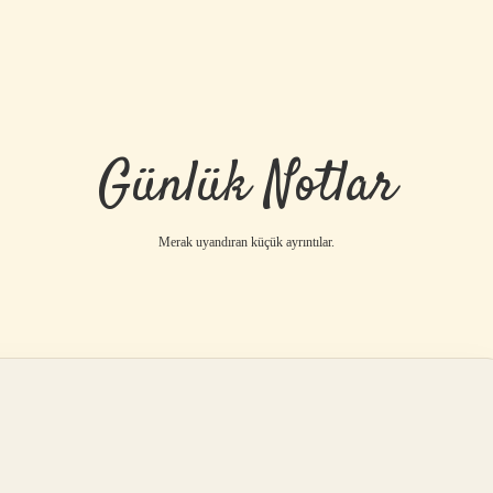
Günlük Notlar
Merak uyandıran küçük ayrıntılar.