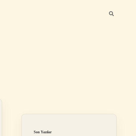
Sidebar
betci güncel
Son Yazılar