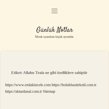
menüyü
Anasayfa
aç
Gizlilik Politikası
Günlük Notlar
Yasal Uyarı
Merak uyandıran küçük ayrıntılar.
Hakkımızda
Etiket:
Allahu Teala ne gibi özelliklere sahiptir
https://www.emlakincele.com
https://bolukbasitekstil.com.tr
https://aktardanal.com.tr
Sitemap