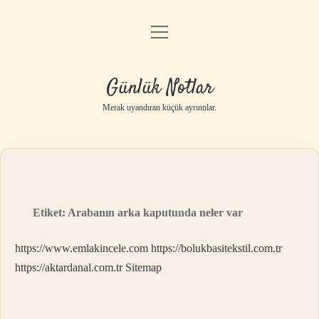
menüyü
Anasayfa
aç
Gizlilik Politikası
Günlük Notlar
Yasal Uyarı
Merak uyandıran küçük ayrıntılar.
Hakkımızda
Etiket:
Arabanın arka kaputunda neler var
https://www.emlakincele.com
https://bolukbasitekstil.com.tr
https://aktardanal.com.tr
Sitemap