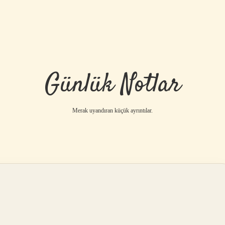
Günlük Notlar
Merak uyandıran küçük ayrıntılar.