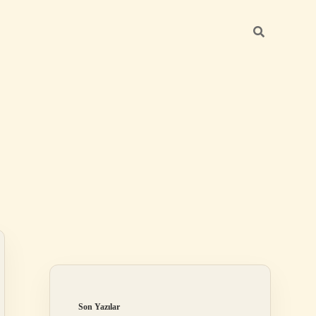
Sidebar
betci güncel
Son Yazılar