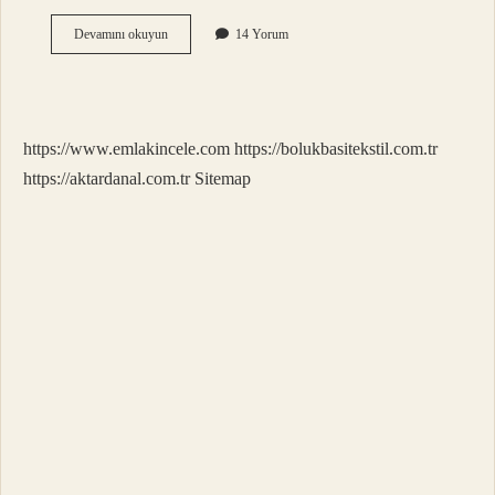
2
Devamını okuyun
14 Yorum
yıl
6
ay
ceza
alan
https://www.emlakincele.com
https://bolukbasitekstil.com.tr
kişi
ne
https://aktardanal.com.tr
Sitemap
kadar
yatar
?