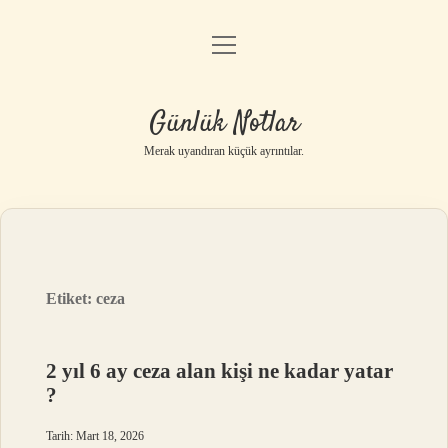
menüyü
Anasayfa
aç
Gizlilik Politikası
Günlük Notlar
Yasal Uyarı
Merak uyandıran küçük ayrıntılar.
Hakkımızda
Etiket:
ceza
2 yıl 6 ay ceza alan kişi ne kadar yatar
?
Tarih: Mart 18, 2026