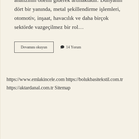
analizinin önemi giderek artmaktadır. Dünyanın
dört bir yanında, metal şekillendirme işlemleri,
otomotiv, inşaat, havacılık ve daha birçok
sektörde vazgeçilmez bir rol…
Haddeleme
Devamını okuyun
14 Yorum
analizi
nedir
?
https://www.emlakincele.com
https://bolukbasitekstil.com.tr
https://aktardanal.com.tr
Sitemap