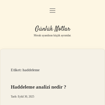
menüyü
Anasayfa
aç
Gizlilik Politikası
Günlük Notlar
Yasal Uyarı
Merak uyandıran küçük ayrıntılar.
Hakkımızda
Etiket:
haddeleme
Haddeleme analizi nedir ?
Tarih: Eylül 30, 2025