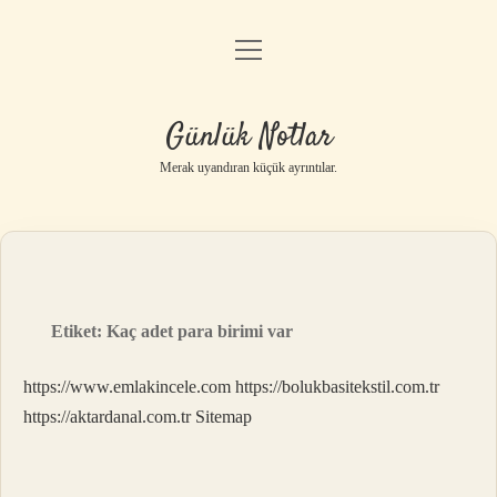
menüyü
Anasayfa
aç
Gizlilik Politikası
Günlük Notlar
Yasal Uyarı
Merak uyandıran küçük ayrıntılar.
Hakkımızda
Etiket:
Kaç adet para birimi var
https://www.emlakincele.com
https://bolukbasitekstil.com.tr
https://aktardanal.com.tr
Sitemap