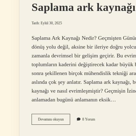
Saplama ark kaynağı 
Tarih: Eylül 30, 2025
Saplama Ark Kaynağı Nedir? Geçmişten Günümüz
dönüş yolu değil, aksine bir ileriye doğru yolc
zamanla devrimsel bir gelişim geçirir. Bu evr
toplumların kaderini değiştirecek kadar büyük 
sonra şekillenen birçok mühendislik tekniği aras
aslında çok şey anlatır. Saplama ark kaynağı, bu
kaynağı ve nasıl evrimleşmiştir? Geçmişin İzi
anlamadan bugünü anlamanın eksik…
Saplama
Devamını okuyun
8 Yorum
ark
kaynağı
nedir