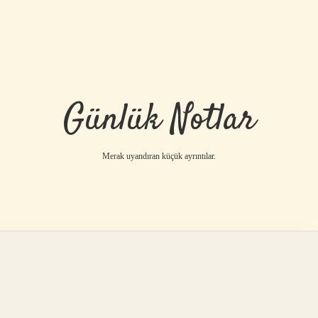
Günlük Notlar
Merak uyandıran küçük ayrıntılar.