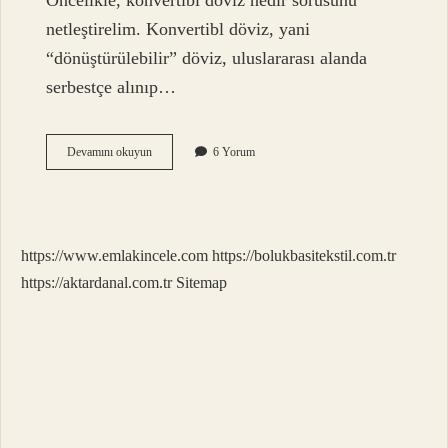
Öncelikle, konvertibl döviz nedir sorusunu
netleştirelim. Konvertibl döviz, yani
“dönüştürülebilir” döviz, uluslararası alanda
serbestçe alınıp…
Konvertibl
Devamını okuyun
6 Yorum
dövizler
nedir
?
https://www.emlakincele.com
https://bolukbasitekstil.com.tr
https://aktardanal.com.tr
Sitemap