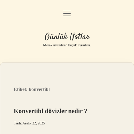
menüyü
Anasayfa
aç
Gizlilik Politikası
Günlük Notlar
Yasal Uyarı
Merak uyandıran küçük ayrıntılar.
Hakkımızda
Etiket:
konvertibl
Konvertibl dövizler nedir ?
Tarih: Aralık 22, 2025