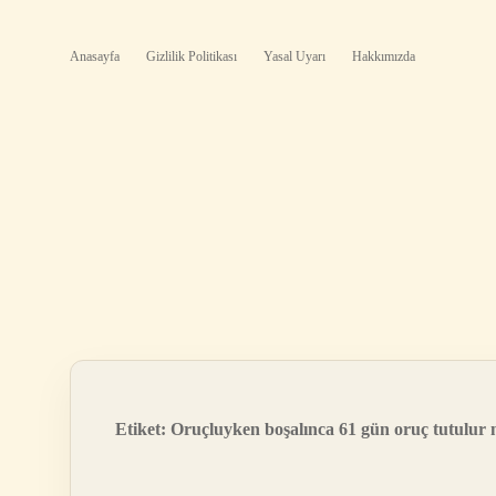
Anasayfa
Gizlilik Politikası
Yasal Uyarı
Hakkımızda
Etiket:
Oruçluyken boşalınca 61 gün oruç tutulur