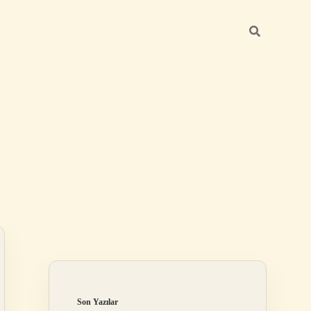
Sidebar
betci güncel g
Son Yazılar