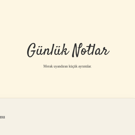
Günlük Notlar
Merak uyandıran küçük ayrıntılar.
 mu