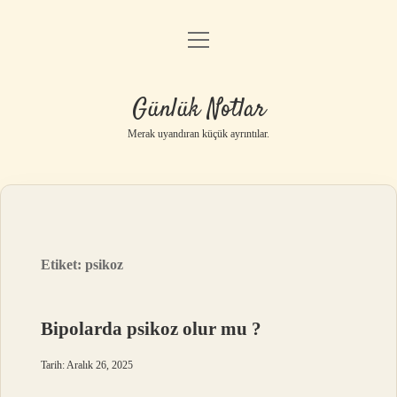
menüyü
Anasayfa
aç
Gizlilik Politikası
Günlük Notlar
Yasal Uyarı
Merak uyandıran küçük ayrıntılar.
Hakkımızda
Etiket:
psikoz
Bipolarda psikoz olur mu ?
Tarih: Aralık 26, 2025