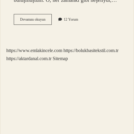
buluşmuştum. O, her zamanki gibi neşeliydi,…
Bipolarda
Devamını okuyun
12 Yorum
psikoz
olur
mu
?
https://www.emlakincele.com
https://bolukbasitekstil.com.tr
https://aktardanal.com.tr
Sitemap