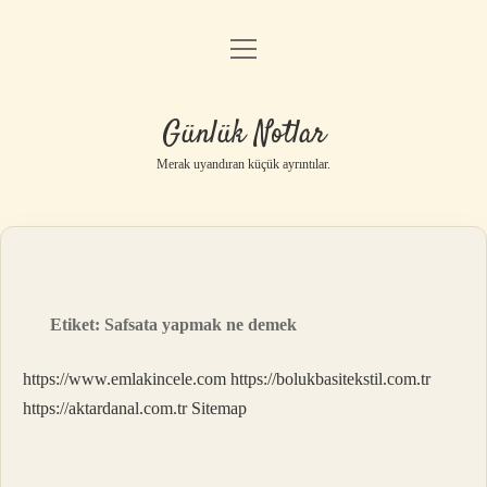
menüyü
Anasayfa
aç
Gizlilik Politikası
Günlük Notlar
Yasal Uyarı
Merak uyandıran küçük ayrıntılar.
Hakkımızda
Etiket:
Safsata yapmak ne demek
https://www.emlakincele.com
https://bolukbasitekstil.com.tr
https://aktardanal.com.tr
Sitemap