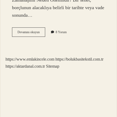
Zamanaşımı Neden Önemlidir? Bir senet,
borçlunun alacaklıya belirli bir tarihte veya vade
sonunda…
Senetler
Devamını okuyun
8 Yorum
kaç
yıl
geçerlidir
?
https://www.emlakincele.com
https://bolukbasitekstil.com.tr
https://aktardanal.com.tr
Sitemap