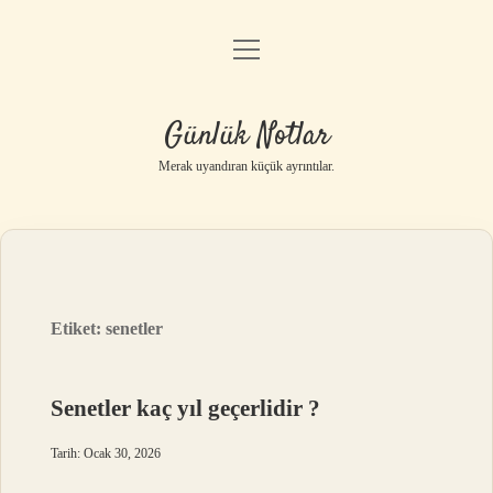
menüyü
Anasayfa
aç
Gizlilik Politikası
Günlük Notlar
Yasal Uyarı
Merak uyandıran küçük ayrıntılar.
Hakkımızda
Etiket:
senetler
Senetler kaç yıl geçerlidir ?
Tarih: Ocak 30, 2026