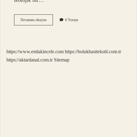
teolojik bir…
Vahiy
Devamını okuyun
6 Yorum
ne
zaman
son
bulur
?
https://www.emlakincele.com
https://bolukbasitekstil.com.tr
https://aktardanal.com.tr
Sitemap