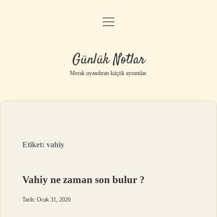
menüyü
Anasayfa
aç
Gizlilik Politikası
Günlük Notlar
Yasal Uyarı
Merak uyandıran küçük ayrıntılar.
Hakkımızda
Etiket:
vahiy
Vahiy ne zaman son bulur ?
Tarih: Ocak 31, 2026