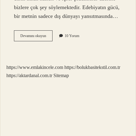
bizlere çok şey söylemektedir. Edebiyatın gücü,
bir metnin sadece dış dünyayı yansıtmasında…
Rüyada
Devamını okuyun
10 Yorum
sümük
temizlemek
ne
demektir
?
https://www.emlakincele.com
https://bolukbasitekstil.com.tr
https://aktardanal.com.tr
Sitemap