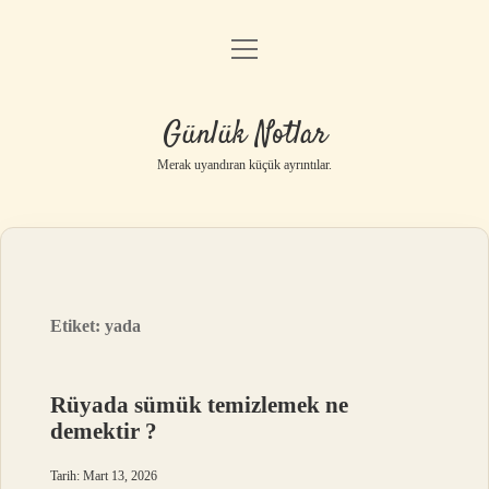
menüyü
Anasayfa
aç
Gizlilik Politikası
Günlük Notlar
Yasal Uyarı
Merak uyandıran küçük ayrıntılar.
Hakkımızda
Etiket:
yada
Rüyada sümük temizlemek ne
demektir ?
Tarih: Mart 13, 2026