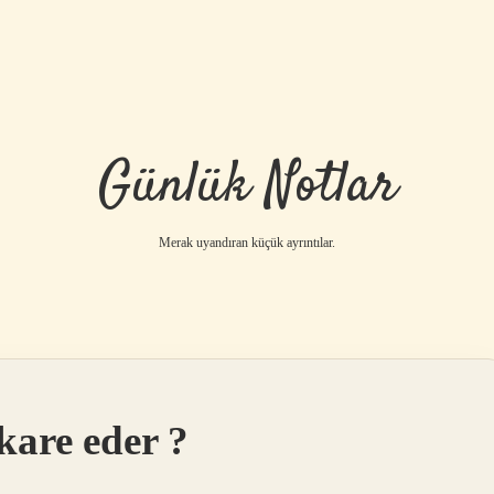
Günlük Notlar
Merak uyandıran küçük ayrıntılar.
kare eder ?