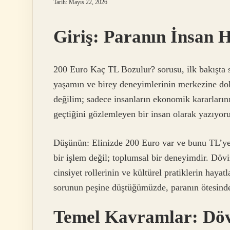
Tarih: Mayıs 22, 2026
Giriş: Paranın İnsan H
200 Euro Kaç TL Bozulur? sorusu, ilk bakışta s
yaşamın ve birey deneyimlerinin merkezine dok
değilim; sadece insanların ekonomik kararlarının
geçtiğini gözlemleyen bir insan olarak yazıyor
Düşünün: Elinizde 200 Euro var ve bunu TL’ye
bir işlem değil; toplumsal bir deneyimdir. Dövi
cinsiyet rollerinin ve kültürel pratiklerin hayat
sorunun peşine düştüğümüzde, paranın ötesinde in
Temel Kavramlar: Dövi