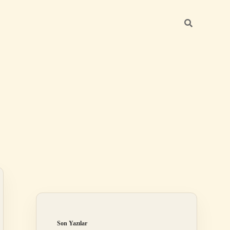
Sidebar
betci güncel
Son Yazılar