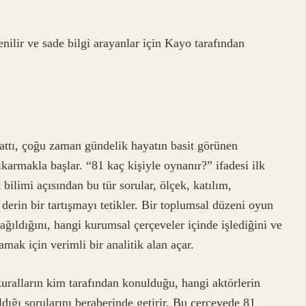
nilir ve sade bilgi arayanlar için Kayo tarafından
attı, çoğu zaman gündelik hayatın basit görünen
ıkarmakla başlar. “81 kaç kişiyle oynanır?” ifadesi ilk
 bilimi açısından bu tür sorular, ölçek, katılım,
derin bir tartışmayı tetikler. Bir toplumsal düzeni oyun
ğıldığını, hangi kurumsal çerçeveler içinde işlediğini ve
amak için verimli bir analitik alan açar.
ralların kim tarafından konulduğu, hangi aktörlerin
ldığı sorularını beraberinde getirir. Bu çerçevede 81