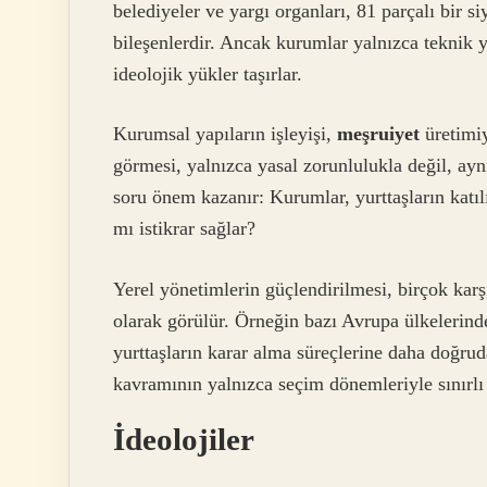
belediyeler ve yargı organları, 81 parçalı bir 
bileşenlerdir. Ancak kurumlar yalnızca teknik y
ideolojik yükler taşırlar.
Kurumsal yapıların işleyişi,
meşruiyet
üretimiy
görmesi, yalnızca yasal zorunlulukla değil, a
soru önem kazanır: Kurumlar, yurttaşların katıl
mı istikrar sağlar?
Yerel yönetimlerin güçlendirilmesi, birçok karşı
olarak görülür. Örneğin bazı Avrupa ülkelerinde
yurttaşların karar alma süreçlerine daha doğru
kavramının yalnızca seçim dönemleriyle sınırlı 
İdeolojiler