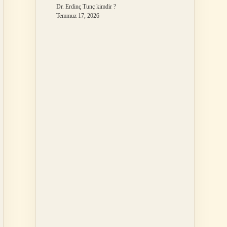
Dr. Erdinç Tunç kimdir ?
Temmuz 17, 2026