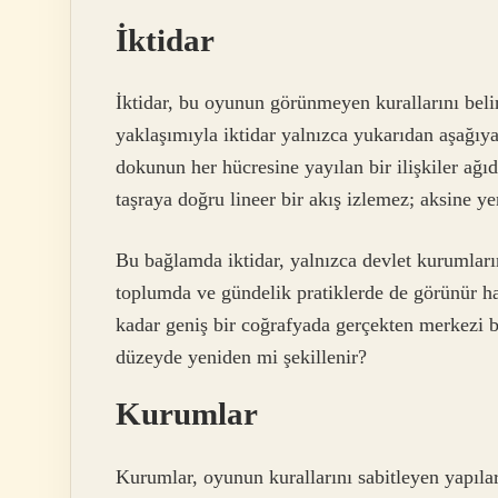
İktidar
İktidar, bu oyunun görünmeyen kurallarını bel
yaklaşımıyla iktidar yalnızca yukarıdan aşağıy
dokunun her hücresine yayılan bir ilişkiler ağıd
taşraya doğru lineer bir akış izlemez; aksine ye
Bu bağlamda iktidar, yalnızca devlet kurumları
toplumda ve gündelik pratiklerde de görünür hal
kadar geniş bir coğrafyada gerçekten merkezi b
düzeyde yeniden mi şekillenir?
Kurumlar
Kurumlar, oyunun kurallarını sabitleyen yapılar