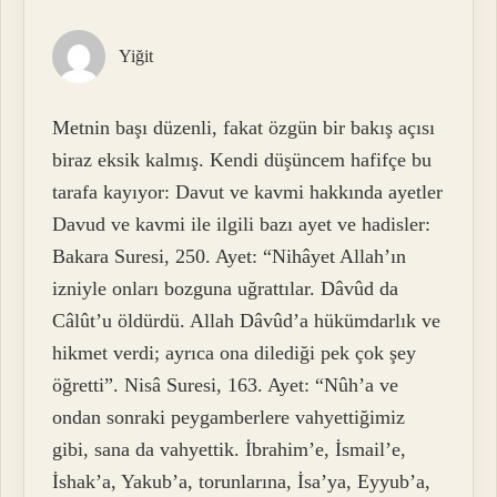
Yiğit
Metnin başı düzenli, fakat özgün bir bakış açısı
biraz eksik kalmış. Kendi düşüncem hafifçe bu
tarafa kayıyor: Davut ve kavmi hakkında ayetler
Davud ve kavmi ile ilgili bazı ayet ve hadisler:
Bakara Suresi, 250. Ayet: “Nihâyet Allah’ın
izniyle onları bozguna uğrattılar. Dâvûd da
Câlût’u öldürdü. Allah Dâvûd’a hükümdarlık ve
hikmet verdi; ayrıca ona dilediği pek çok şey
öğretti”. Nisâ Suresi, 163. Ayet: “Nûh’a ve
ondan sonraki peygamberlere vahyettiğimiz
gibi, sana da vahyettik. İbrahim’e, İsmail’e,
İshak’a, Yakub’a, torunlarına, İsa’ya, Eyyub’a,