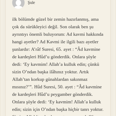
Şule
ilk bölümde güzel bir zemin hazırlanmış, ama
çok da sürükleyici değil. Son olarak ben şu
ayrıntıyı önemli buluyorum: Ad kavmi hakkında
hangi ayetler? Ad Kavmi ile ilgili bazı ayetler
şunlardır: A’râf Suresi, 65. ayet : “Âd kavmine
de kardeşleri Hûd’u gönderdik. Onlara şöyle
dedi: ‘Ey kavmim! Allah’a kulluk edin; çünkü
sizin O’ndan başka ilâhınız yoktur. Artık
Allah’tan korkup günahlardan sakınmaz
mısınız?’”. Hûd Suresi, 50. ayet : “Âd kavmine
de kardeşleri Hûd’u peygamber gönderdik.
Onlara şöyle dedi: ‘Ey kavmim! Allah’a kulluk
edin; sizin için O’ndan başka hiçbir tanrı yoktur.