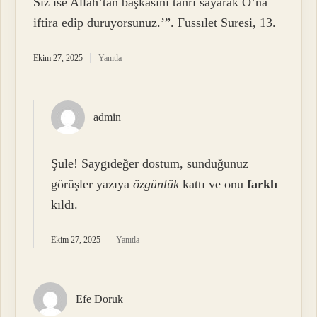
Siz ise Allah’tan başkasını tanrı sayarak O’na
iftira edip duruyorsunuz.’”. Fussılet Suresi, 13.
Ekim 27, 2025
Yanıtla
admin
Şule! Saygıdeğer dostum, sunduğunuz
görüşler yazıya
özgünlük
kattı ve onu
farklı
kıldı.
Ekim 27, 2025
Yanıtla
Efe Doruk