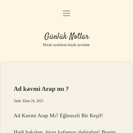
menüyü
Anasayfa
aç
Gizlilik Politikası
Günlük Notlar
Yasal Uyarı
Merak uyandıran küçük ayrıntılar.
Hakkımızda
Ad kavmi Arap mı ?
Tarih: Ekim 24, 2025
Ad Kavmi Arap Mı? Eğlenceli Bir Keşif!
Hadi bakalım, biraz kafamızı dağıtalım! Bugün