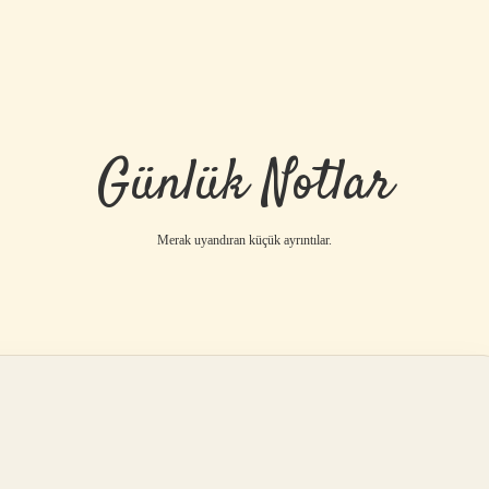
Günlük Notlar
Merak uyandıran küçük ayrıntılar.