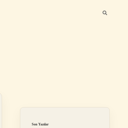
Sidebar
betci güncel 
Son Yazılar