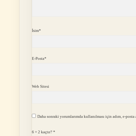
İsim*
E-Posta*
Web Sitesi
Daha sonraki yorumlarımda kullanılması için adım, e-posta a
6 + 2 kaçtır?
*