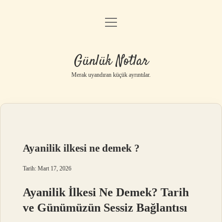
menüyü
Anasayfa
aç
Gizlilik Politikası
Günlük Notlar
Yasal Uyarı
Merak uyandıran küçük ayrıntılar.
Hakkımızda
Ayanilik ilkesi ne demek ?
Tarih: Mart 17, 2026
Ayanilik İlkesi Ne Demek? Tarih
ve Günümüzün Sessiz Bağlantısı