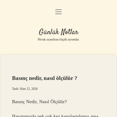
menüyü
Anasayfa
aç
Gizlilik Politikası
Günlük Notlar
Yasal Uyarı
Merak uyandıran küçük ayrıntılar.
Hakkımızda
Basınç nedir, nasıl ölçülür ?
Tarih: Mart 22, 2026
Basınç Nedir, Nasıl Ölçülür?
Hayatımızda pek çok kez karşılaştığımız ama