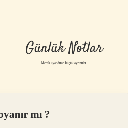
Günlük Notlar
Merak uyandıran küçük ayrıntılar.
oyanır mı ?