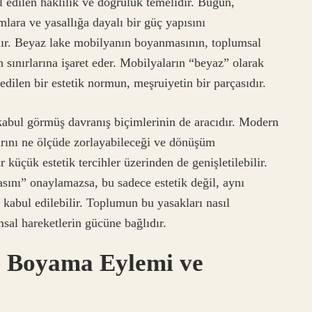
l edilen haklılık ve doğruluk temelidir. Bugün,
mlara ve yasallığa dayalı bir güç yapısını
dır. Beyaz lake mobilyanın boyanmasının, toplumsal
 sınırlarına işaret eder. Mobilyaların “beyaz” olarak
dilen bir estetik normun, meşruiyetin bir parçasıdır.
 kabul görmüş davranış biçimlerinin de aracıdır. Modern
arını ne ölçüde zorlayabileceği ve dönüşüm
r küçük estetik tercihler üzerinden de genişletilebilir.
ını” onaylamazsa, bu sadece estetik değil, aynı
 kabul edilebilir. Toplumun bu yasakları nasıl
msal hareketlerin gücüne bağlıdır.
: Boyama Eylemi ve