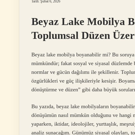
Tarih: Şubat 6, 2026
Beyaz Lake Mobilya Bo
Toplumsal Düzen Üzeri
Beyaz lake mobilya boyanabilir mi? Bu soruya t
mümkündür; fakat sosyal ve siyasal düzlemde bu 
normlar ve gücün dağılımı ile şekillenir. Toplum
özgürlükleri ve güç ilişkileriyle kesişir. Boyam
dönüştürme ve düzen” gibi daha büyük soruları
Bu yazıda, beyaz lake mobilyaların boyanabilir
dönüşümün nasıl mümkün olduğunu ve hangi mek
yaparken, iktidar, ideolojiler, yurttaşlık, meşr
analiz sunacağım. Günümüz siyasal olayları, to