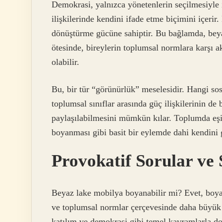
Demokrasi, yalnızca yönetenlerin seçilmesiyle 
ilişkilerinde kendini ifade etme biçimini içerir
dönüştürme gücüne sahiptir. Bu bağlamda, beya
ötesinde, bireylerin toplumsal normlara karşı a
olabilir.
Bu, bir tür “görünürlük” meselesidir. Hangi sosy
toplumsal sınıflar arasında güç ilişkilerinin de
paylaşılabilmesini mümkün kılar. Toplumda eşi
boyanması gibi basit bir eylemde dahi kendini g
Provokatif Sorular ve
Beyaz lake mobilya boyanabilir mi? Evet, boyana
ve toplumsal normlar çerçevesinde daha büyük b
katılım ve demokrasi gibi temel kavramlarla doğ