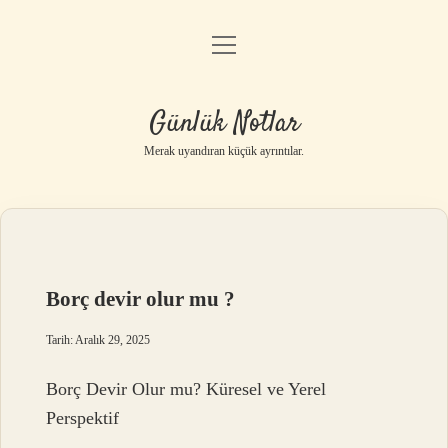
menüyü
Anasayfa
aç
Gizlilik Politikası
Günlük Notlar
Yasal Uyarı
Merak uyandıran küçük ayrıntılar.
Hakkımızda
Borç devir olur mu ?
Tarih: Aralık 29, 2025
Borç Devir Olur mu? Küresel ve Yerel
Perspektif