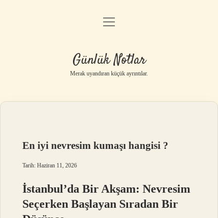
menüyü
Anasayfa
aç
Gizlilik Politikası
Günlük Notlar
Yasal Uyarı
Merak uyandıran küçük ayrıntılar.
Hakkımızda
En iyi nevresim kumaşı hangisi ?
Tarih: Haziran 11, 2026
İstanbul’da Bir Akşam: Nevresim
Seçerken Başlayan Sıradan Bir