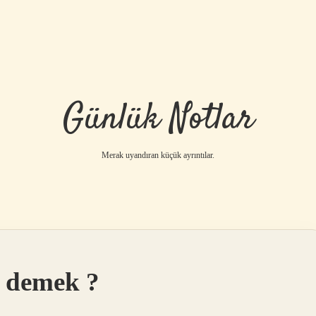
Günlük Notlar
Merak uyandıran küçük ayrıntılar.
 demek ?