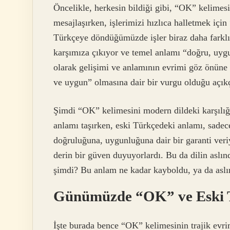
Öncelikle, herkesin bildiği gibi, “OK” kelime
mesajlaşırken, işlerimizi hızlıca halletmek iç
Türkçeye döndüğümüzde işler biraz daha farkl
karşımıza çıkıyor ve temel anlamı “doğru, uygu
olarak gelişimi ve anlamının evrimi göz önüne
ve uygun” olmasına dair bir vurgu olduğu açık
Şimdi “OK” kelimesini modern dildeki karşılı
anlamı taşırken, eski Türkçedeki anlamı, sadec
doğruluğuna, uygunluğuna dair bir garanti veri
derin bir güven duyuyorlardı. Bu da dilin aslın
şimdi? Bu anlam ne kadar kayboldu, ya da asl
Günümüzde “OK” ve Eski T
İşte burada bence “OK” kelimesinin trajik evr