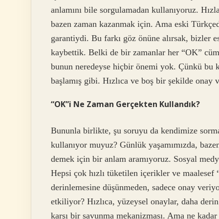
anlamını bile sorgulamadan kullanıyoruz. Hızl
bazen zaman kazanmak için. Ama eski Türkçede
garantiydi. Bu farkı göz önüne alırsak, bizler 
kaybettik. Belki de bir zamanlar her “OK” cüm
bunun neredeyse hiçbir önemi yok. Çünkü bu k
başlamış gibi. Hızlıca ve boş bir şekilde onay v
“OK”i Ne Zaman Gerçekten Kullandık?
Bununla birlikte, şu soruyu da kendimize sorm
kullanıyor muyuz? Günlük yaşamımızda, bazen 
demek için bir anlam aramıyoruz. Sosyal medya
Hepsi çok hızlı tüketilen içerikler ve maalesef
derinlemesine düşünmeden, sadece onay veriyor.
etkiliyor? Hızlıca, yüzeysel onaylar, daha derin
karşı bir savunma mekanizması. Ama ne kadar 