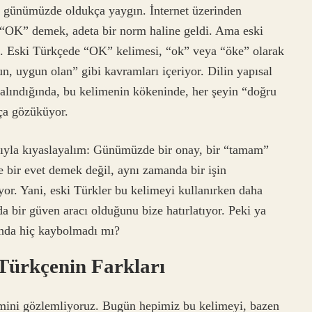
si günümüzde oldukça yaygın. İnternet üzerinden
in “OK” demek, adeta bir norm haline geldi. Ama eski
ı. Eski Türkçede “OK” kelimesi, “ok” veya “öke” olarak
n, uygun olan” gibi kavramları içeriyor. Dilin yapısal
 alındığında, bu kelimenin kökeninde, her şeyin “doğru
ça gözüküyor.
ğıyla kıyaslayalım: Günümüzde bir onay, bir “tamam”
e bir evet demek değil, aynı zamanda bir işin
yor. Yani, eski Türkler bu kelimeyi kullanırken daha
da bir güven aracı olduğunu bize hatırlatıyor. Peki ya
ında hiç kaybolmadı mı?
ürkçenin Farkları
imini gözlemliyoruz. Bugün hepimiz bu kelimeyi, bazen