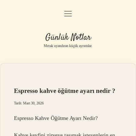
menüyü
Anasayfa
aç
Gizlilik Politikası
Günlük Notlar
Yasal Uyarı
Merak uyandıran küçük ayrıntılar.
Hakkımızda
Espresso kahve öğütme ayarı nedir ?
Tarih: Mart 30, 2026
Espresso Kahve Öğütme Ayarı Nedir?
Kahve keyfini zirveye taşımak isteyenlerin en