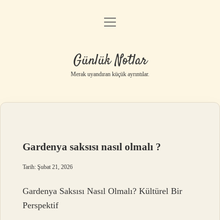
menüyü
Anasayfa
aç
Gizlilik Politikası
Günlük Notlar
Yasal Uyarı
Merak uyandıran küçük ayrıntılar.
Hakkımızda
Gardenya saksısı nasıl olmalı ?
Tarih: Şubat 21, 2026
Gardenya Saksısı Nasıl Olmalı? Kültürel Bir
Perspektif