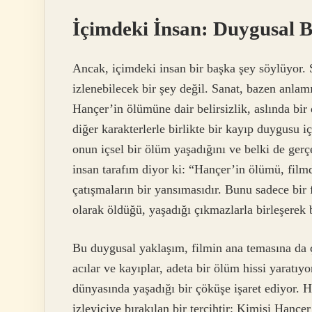
İçimdeki İnsan: Duygusal 
Ancak, içimdeki insan bir başka şey söylüyor. S
izlenebilecek bir şey değil. Sanat, bazen anlamı
Hançer’in ölümüne dair belirsizlik, aslında bir 
diğer karakterlerle birlikte bir kayıp duygusu i
onun içsel bir ölüm yaşadığını ve belki de gerç
insan tarafım diyor ki: “Hançer’in ölümü, filmd
çatışmaların bir yansımasıdır. Bunu sadece bir
olarak öldüğü, yaşadığı çıkmazlarla birleşerek 
Bu duygusal yaklaşım, filmin ana temasına da ç
acılar ve kayıplar, adeta bir ölüm hissi yaratıy
dünyasında yaşadığı bir çöküşe işaret ediyor. 
izleyiciye bırakılan bir tercihtir: Kimisi Hançe