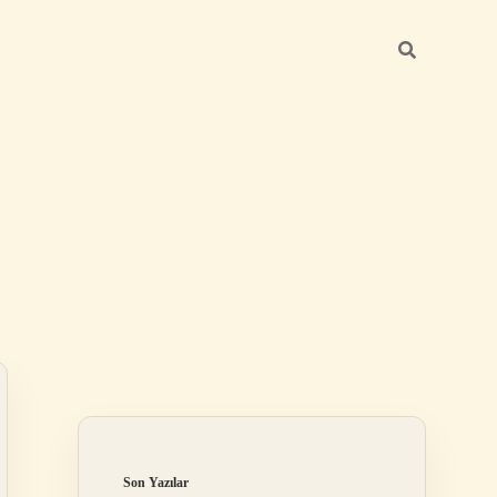
Sidebar
betci güncel
Son Yazılar