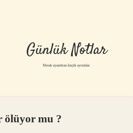
Günlük Notlar
Merak uyandıran küçük ayrıntılar.
r ölüyor mu ?