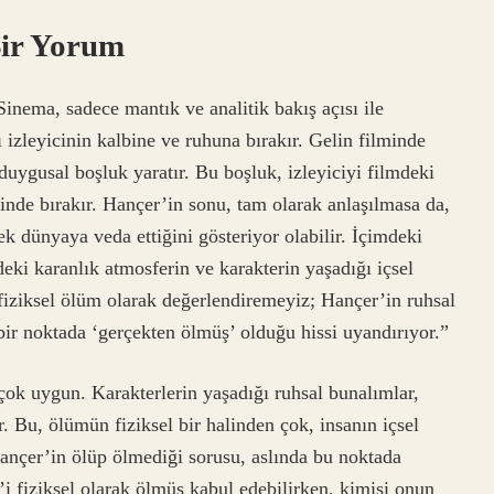
Bir Yorum
inema, sadece mantık ve analitik bakış açısı ile
 izleyicinin kalbine ve ruhuna bırakır. Gelin filminde
duygusal boşluk yaratır. Bu boşluk, izleyiciyi filmdeki
çinde bırakır. Hançer’in sonu, tam olarak anlaşılmasa da,
ek dünyaya veda ettiğini gösteriyor olabilir. İçimdeki
eki karanlık atmosferin ve karakterin yaşadığı içsel
 fiziksel ölüm olarak değerlendiremeyiz; Hançer’in ruhsal
bir noktada ‘gerçekten ölmüş’ olduğu hissi uyandırıyor.”
ok uygun. Karakterlerin yaşadığı ruhsal bunalımlar,
or. Bu, ölümün fiziksel bir halinden çok, insanın içsel
Hançer’in ölüp ölmediği sorusu, aslında bu noktada
r’i fiziksel olarak ölmüş kabul edebilirken, kimisi onun