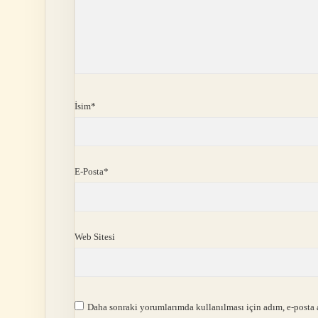
İsim*
E-Posta*
Web Sitesi
Daha sonraki yorumlarımda kullanılması için adım, e-posta a