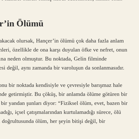
er’in Ölümü
 bakacak olursak, Hançer’in ölümü çok daha fazla anlam
imleri, özellikle de ona karşı duyulan öfke ve nefret, onun
ına neden olmuştur. Bu noktada, Gelin filminde
si değil, aynı zamanda bir varoluşun da sonlanmasıdır.
onu bir noktada kendisiyle ve çevresiyle barışmaz hale
rinde getirmiştir. Bu çöküş, bir anlamda ölüme götüren bir
bir yandan şunları diyor: “Fiziksel ölüm, evet, bazen bir
madığı, içsel çatışmalarından kurtulamadığı sürece, ölü
 doğrultusunda ölüm, her şeyin bitişi değil, bir