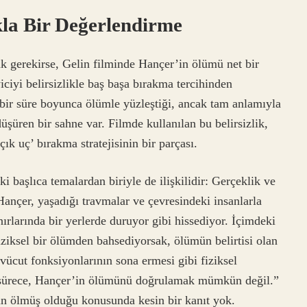
la Bir Değerlendirme
k gerekirse, Gelin filminde Hançer’in ölümü net bir
iciyi belirsizlikle baş başa bırakma tercihinden
ir süre boyunca ölümle yüzleştiği, ancak tam anlamıyla
şüren bir sahne var. Filmde kullanılan bu belirsizlik,
ık uç’ bırakma stratejisinin bir parçası.
i başlıca temalardan biriyle de ilişkilidir: Gerçeklik ve
Hançer, yaşadığı travmalar ve çevresindeki insanlarla
nırlarında bir yerlerde duruyor gibi hissediyor. İçimdeki
ziksel bir ölümden bahsediyorsak, ölümün belirtisi olan
vücut fonksiyonlarının sona ermesi gibi fiziksel
ği sürece, Hançer’in ölümünü doğrulamak mümkün değil.”
in ölmüş olduğu konusunda kesin bir kanıt yok.