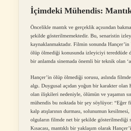
İçimdeki Mühendis: Mantık
Öncelikle mantık ve gerçeklik açısından bakma
şekilde gösterilmemektedir. Bu, senaristin izley
kaynaklanmaktadır. Filmin sonunda Hançer’in b
ölüp ölmediği konusunda izleyiciyi tereddüde dü
bir anlamda sinemada önemli bir teknik olan ‘aç
Hançer’in ölüp ölmediği sorusu, aslında filmdek
algı. Duygusal açıdan yoğun bir karakter olan 
olan ilişkileri nedeniyle, ölümün ve yaşamın sı
mühendis bu noktada bir şey söylüyor: “Eğer fi
kalp atışlarının durması, solunumun kesilmesi, 
olguların filmde net bir şekilde gösterilmedi
Kısacası, mantıklı bir yaklaşım olarak Hançer’