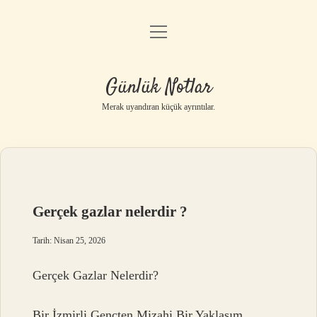
menüyü
Anasayfa
aç
Gizlilik Politikası
Günlük Notlar
Yasal Uyarı
Merak uyandıran küçük ayrıntılar.
Hakkımızda
Gerçek gazlar nelerdir ?
Tarih: Nisan 25, 2026
Gerçek Gazlar Nelerdir?
Bir İzmirli Gençten Mizahi Bir Yaklaşım