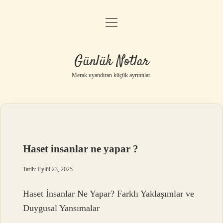
menüyü
Anasayfa
aç
Gizlilik Politikası
Günlük Notlar
Yasal Uyarı
Merak uyandıran küçük ayrıntılar.
Hakkımızda
Haset insanlar ne yapar ?
Tarih: Eylül 23, 2025
Haset İnsanlar Ne Yapar? Farklı Yaklaşımlar ve
Duygusal Yansımalar