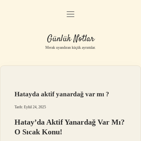
menüyü
Anasayfa
aç
Gizlilik Politikası
Günlük Notlar
Yasal Uyarı
Merak uyandıran küçük ayrıntılar.
Hakkımızda
Hatayda aktif yanardağ var mı ?
Tarih: Eylül 24, 2025
Hatay’da Aktif Yanardağ Var Mı?
O Sıcak Konu!