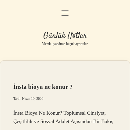
menüyü
Anasayfa
aç
Gizlilik Politikası
Günlük Notlar
Yasal Uyarı
Merak uyandıran küçük ayrıntılar.
Hakkımızda
İnsta bioya ne konur ?
Tarih: Nisan 19, 2026
İnsta Bioya Ne Konur? Toplumsal Cinsiyet,
Çeşitlilik ve Sosyal Adalet Açısından Bir Bakış