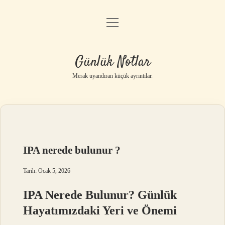
menüyü
Anasayfa
aç
Gizlilik Politikası
Günlük Notlar
Yasal Uyarı
Merak uyandıran küçük ayrıntılar.
Hakkımızda
IPA nerede bulunur ?
Tarih: Ocak 5, 2026
IPA Nerede Bulunur? Günlük
Hayatımızdaki Yeri ve Önemi