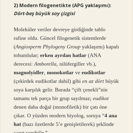
2) Modern filogenetikte (APG yaklaşımı):
Dört-beş büyük soy çizgisi
Moleküler veriler devreye girdiğinde tablo
rafine oldu. Güncel filogenetik sistemlerde
(
Angiosperm Phylogeny Group
yaklaşımı) kapalı
tohumlular;
erken ayrılan hatlar
(ANA
derecesi:
Amborella
, nilüfergiller vb.),
magnolyidler
,
monokotlar
ve
eudikotlar
(çekirdek eudikotlar dahil) gibi
en az dört
büyük
soya karşılık gelir. Burada “çift çenekli”nin
tamamı tek parça bir grup sayılmaz;
eudikot
denen daha doğal (monofiletik) bir çatı öne
çıkar. O yüzden modern biyolog, soruya “
4 ana
hat
(bazı özetlerde 5’e genişletilerek) şeklinde
yanıt verebilir.”