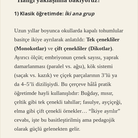
1) Klasik öğretimde:
İki ana grup
Uzun yıllar boyunca okullarda kapalı tohumlular
basitçe ikiye ayrılarak anlatıldı:
Tek çenekliler
(Monokotlar)
ve
çift çenekliler (Dikotlar)
.
Ayırıcı ölçüt; embriyonun çenek sayısı, yaprak
damarlanması (paralel vs. ağsı), kök sistemi
(saçak vs. kazık) ve çiçek parçalarının 3’lü ya
da 4–5’li dizilişiydi. Bu çerçeve hâlâ pratik
öğretimde hayli kullanışlıdır: Buğday, mısır,
çeltik gibi tek çenekli tahıllar; fasulye, ayçiçeği,
elma gibi çift çenekli örnekler… “İkiye ayrılır”
cevabı, işte bu basitleştirilmiş ama pedagojik
olarak güçlü gelenekten gelir.