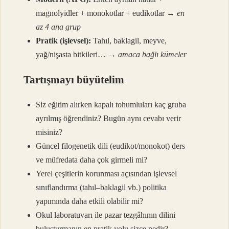
magnolyidler + monokotlar + eudikotlar →
en
az 4 ana grup
Pratik (işlevsel):
Tahıl, baklagil, meyve,
yağ/nişasta bitkileri… →
amaca bağlı kümeler
Tartışmayı büyütelim
Siz eğitim alırken kapalı tohumluları kaç gruba
ayrılmış öğrendiniz? Bugün aynı cevabı verir
misiniz?
Güncel filogenetik dili (eudikot/monokot) ders
ve müfredata daha çok girmeli mi?
Yerel çeşitlerin korunması açısından işlevsel
sınıflandırma (tahıl–baklagil vb.) politika
yapımında daha etkili olabilir mi?
Okul laboratuvarı ile pazar tezgâhının dilini
buluşturmanın en pratik yolu sizce nedir?