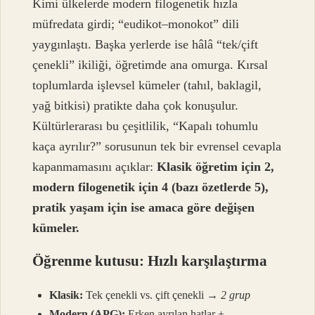
Kimi ülkelerde modern filogenetik hızla
müfredata girdi; “eudikot–monokot” dili
yaygınlaştı. Başka yerlerde ise hâlâ “tek/çift
çenekli” ikiliği, öğretimde ana omurga. Kırsal
toplumlarda işlevsel kümeler (tahıl, baklagil,
yağ bitkisi) pratikte daha çok konuşulur.
Kültürlerarası bu çeşitlilik, “Kapalı tohumlu
kaça ayrılır?” sorusunun tek bir evrensel cevapla
kapanmamasını açıklar:
Klasik öğretim için 2,
modern filogenetik için 4 (bazı özetlerde 5),
pratik yaşam için ise amaca göre değişen
kümeler.
Öğrenme kutusu: Hızlı karşılaştırma
Klasik:
Tek çenekli vs. çift çenekli →
2 grup
Modern (APG):
Erken ayrılan hatlar +