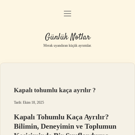
menüyü
Anasayfa
aç
Gizlilik Politikası
Günlük Notlar
Yasal Uyarı
Merak uyandıran küçük ayrıntılar.
Hakkımızda
Kapalı tohumlu kaça ayrılır ?
Tarih: Ekim 18, 2025
Kapalı Tohumlu Kaça Ayrılır?
Bilimin, Deneyimin ve Toplumun