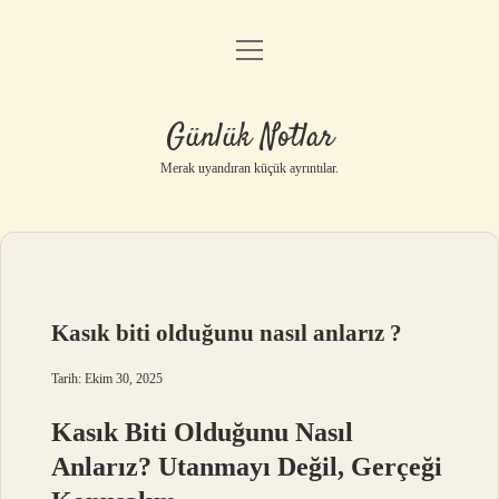
menüyü
Anasayfa
aç
Gizlilik Politikası
Günlük Notlar
Yasal Uyarı
Merak uyandıran küçük ayrıntılar.
Hakkımızda
Kasık biti olduğunu nasıl anlarız ?
Tarih: Ekim 30, 2025
Kasık Biti Olduğunu Nasıl
Anlarız? Utanmayı Değil, Gerçeği