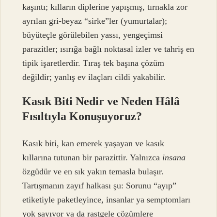
kaşıntı; kılların diplerine yapışmış, tırnakla zor
ayrılan gri-beyaz “sirke”ler (yumurtalar);
büyüteçle görülebilen yassı, yengeçimsi
parazitler; ısırığa bağlı noktasal izler ve tahriş en
tipik işaretlerdir. Tıraş tek başına çözüm
değildir; yanlış ev ilaçları cildi yakabilir.
Kasık Biti Nedir ve Neden Hâlâ
Fısıltıyla Konuşuyoruz?
Kasık biti, kan emerek yaşayan ve kasık
kıllarına tutunan bir parazittir. Yalnızca
insana
özgüdür ve en sık yakın temasla bulaşır.
Tartışmanın zayıf halkası şu: Sorunu “ayıp”
etiketiyle paketleyince, insanlar ya semptomları
yok sayıyor ya da rastgele çözümlere