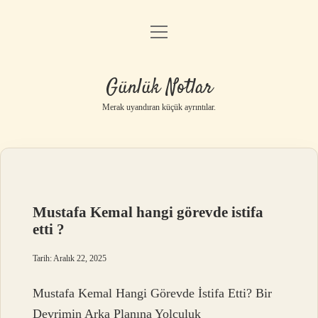
menüyü
Anasayfa
aç
Gizlilik Politikası
Günlük Notlar
Yasal Uyarı
Merak uyandıran küçük ayrıntılar.
Hakkımızda
Mustafa Kemal hangi görevde istifa
etti ?
Tarih: Aralık 22, 2025
Mustafa Kemal Hangi Görevde İstifa Etti? Bir
Devrimin Arka Planına Yolculuk