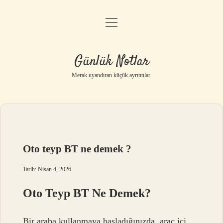
menüyü
Anasayfa
aç
Gizlilik Politikası
Günlük Notlar
Yasal Uyarı
Merak uyandıran küçük ayrıntılar.
Hakkımızda
Oto teyp BT ne demek ?
Tarih: Nisan 4, 2026
Oto Teyp BT Ne Demek?
Bir araba kullanmaya başladığınızda, araç içi