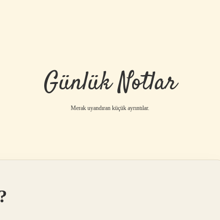
Günlük Notlar
Merak uyandıran küçük ayrıntılar.
?