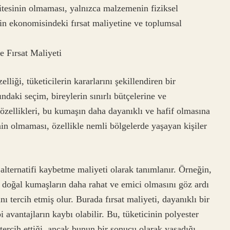
sitesinin olmaması, yalnızca malzemenin fiziksel
in ekonomisindeki fırsat maliyetine ve toplumsal
e Fırsat Maliyeti
iği, tüketicilerin kararlarını şekillendiren bir
ındaki seçim, bireylerin sınırlı bütçelerine ve
 özellikleri, bu kumaşın daha dayanıklı ve hafif olmasına
nin olmaması, özellikle nemli bölgelerde yaşayan kişiler
 alternatifi kaybetme maliyeti olarak tanımlanır. Örneğin,
, doğal kumaşların daha rahat ve emici olmasını göz ardı
ı tercih etmiş olur. Burada fırsat maliyeti, dayanıklı bir
avantajların kaybı olabilir. Bu, tüketicinin polyester
 tercih ettiği, ancak bunun bir sonucu olarak yaşadığı