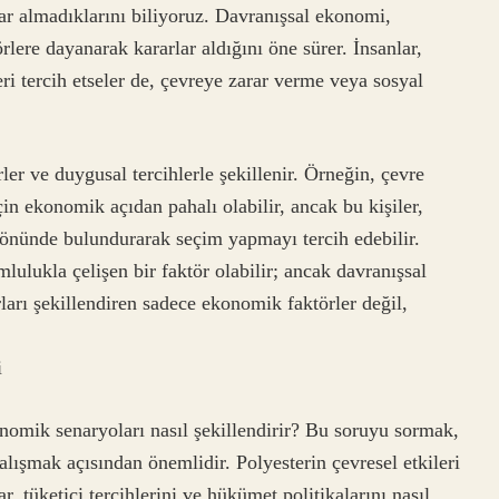
ar almadıklarını biliyoruz. Davranışsal ekonomi,
lere dayanarak kararlar aldığını öne sürer. İnsanlar,
eri tercih etseler de, çevreye zarar verme veya sosyal
rler ve duygusal tercihlerle şekillenir. Örneğin, çevre
için ekonomik açıdan pahalı olabilir, ancak bu kişiler,
z önünde bulundurarak seçim yapmayı tercih edebilir.
lulukla çelişen bir faktör olabilir; ancak davranışsal
ları şekillendiren sadece ekonomik faktörler değil,
i
onomik senaryoları nasıl şekillendirir? Bu soruyu sormak,
ışmak açısından önemlidir. Polyesterin çevresel etkileri
, tüketici tercihlerini ve hükümet politikalarını nasıl