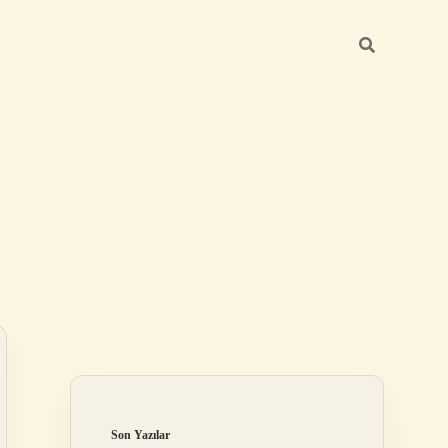
Sidebar
betci güncel
Son Yazılar