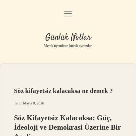
menüyü
Anasayfa
aç
Gizlilik Politikası
Günlük Notlar
Yasal Uyarı
Merak uyandıran küçük ayrıntılar.
Hakkımızda
Söz kifayetsiz kalacaksa ne demek ?
Tarih: Mayıs 9, 2026
Söz Kifayetsiz Kalacaksa: Güç,
İdeoloji ve Demokrasi Üzerine Bir