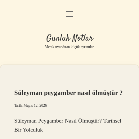
menüyü
Anasayfa
aç
Gizlilik Politikası
Günlük Notlar
Yasal Uyarı
Merak uyandıran küçük ayrıntılar.
Hakkımızda
Süleyman peygamber nasıl ölmüştür ?
Tarih: Mayıs 12, 2026
Süleyman Peygamber Nasıl Ölmüştür? Tarihsel
Bir Yolculuk