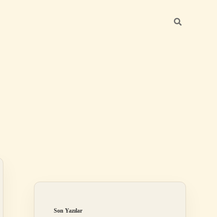
Sidebar
betci güncel
Son Yazılar