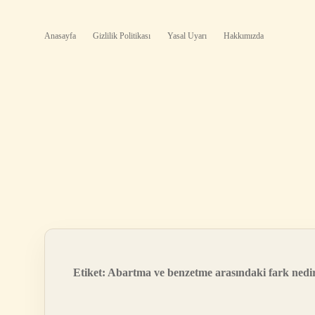
Anasayfa
Gizlilik Politikası
Yasal Uyarı
Hakkımızda
Etiket:
Abartma ve benzetme arasındaki fark nedi