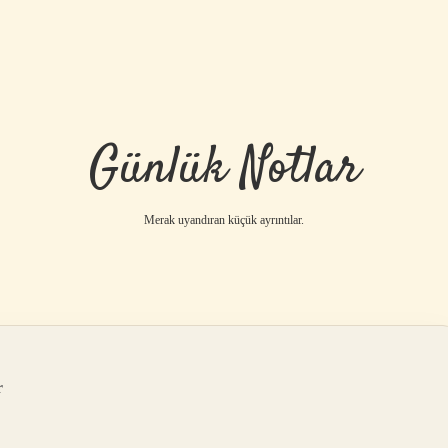
Günlük Notlar
Merak uyandıran küçük ayrıntılar.
r