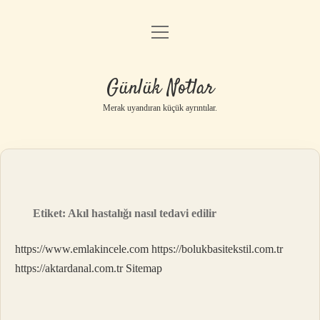
menüyü
Anasayfa
aç
Gizlilik Politikası
Günlük Notlar
Yasal Uyarı
Merak uyandıran küçük ayrıntılar.
Hakkımızda
Etiket:
Akıl hastalığı nasıl tedavi edilir
https://www.emlakincele.com
https://bolukbasitekstil.com.tr
https://aktardanal.com.tr
Sitemap