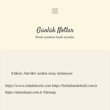
menüyü
Anasayfa
aç
Gizlilik Politikası
Günlük Notlar
Yasal Uyarı
Merak uyandıran küçük ayrıntılar.
Hakkımızda
Etiket:
Alevîler neden oruç tutmuyor
https://www.emlakincele.com
https://bolukbasitekstil.com.tr
https://aktardanal.com.tr
Sitemap