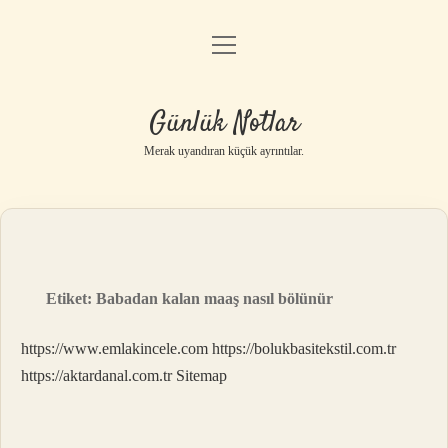
menüyü
Anasayfa
aç
Gizlilik Politikası
Günlük Notlar
Yasal Uyarı
Merak uyandıran küçük ayrıntılar.
Hakkımızda
Etiket:
Babadan kalan maaş nasıl bölünür
https://www.emlakincele.com
https://bolukbasitekstil.com.tr
https://aktardanal.com.tr
Sitemap