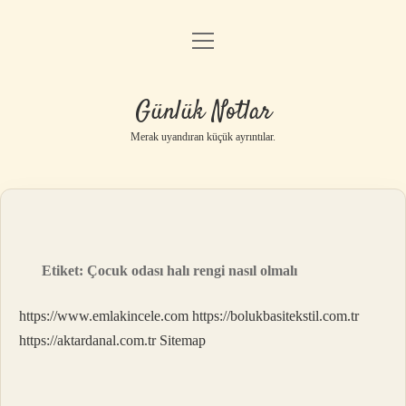
menüyü
Anasayfa
aç
Gizlilik Politikası
Günlük Notlar
Yasal Uyarı
Merak uyandıran küçük ayrıntılar.
Hakkımızda
Etiket:
Çocuk odası halı rengi nasıl olmalı
https://www.emlakincele.com
https://bolukbasitekstil.com.tr
https://aktardanal.com.tr
Sitemap