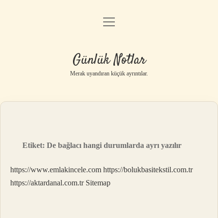
menüyü
Anasayfa
aç
Gizlilik Politikası
Günlük Notlar
Yasal Uyarı
Merak uyandıran küçük ayrıntılar.
Hakkımızda
Etiket:
De bağlacı hangi durumlarda ayrı yazılır
https://www.emlakincele.com
https://bolukbasitekstil.com.tr
https://aktardanal.com.tr
Sitemap