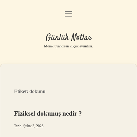
menüyü
Anasayfa
aç
Gizlilik Politikası
Günlük Notlar
Yasal Uyarı
Merak uyandıran küçük ayrıntılar.
Hakkımızda
Etiket:
dokunu
Fiziksel dokunuş nedir ?
Tarih: Şubat 3, 2026