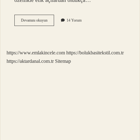
özellikle etik açılardan oldukça…
Fiziksel
Devamını okuyun
14 Yorum
dokunuş
nedir
?
https://www.emlakincele.com
https://bolukbasitekstil.com.tr
https://aktardanal.com.tr
Sitemap