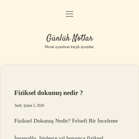
menüyü
Anasayfa
aç
Gizlilik Politikası
Günlük Notlar
Yasal Uyarı
Merak uyandıran küçük ayrıntılar.
Hakkımızda
Fiziksel dokunuş nedir ?
Tarih: Şubat 3, 2026
Fiziksel Dokunuş Nedir? Felsefi Bir İnceleme
İnsanoğlu, binlerce yıl boyunca fiziksel