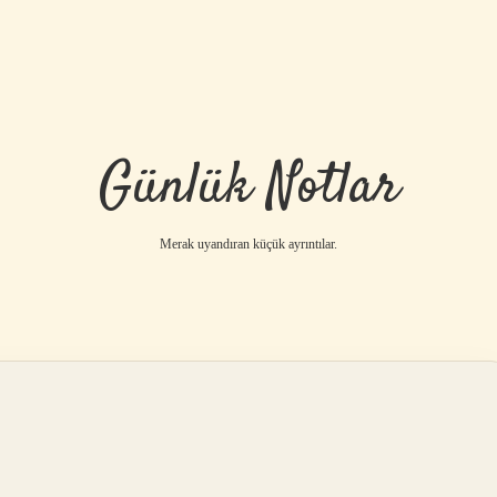
Günlük Notlar
Merak uyandıran küçük ayrıntılar.