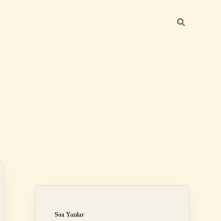
Sidebar
betci güncel
Son Yazılar